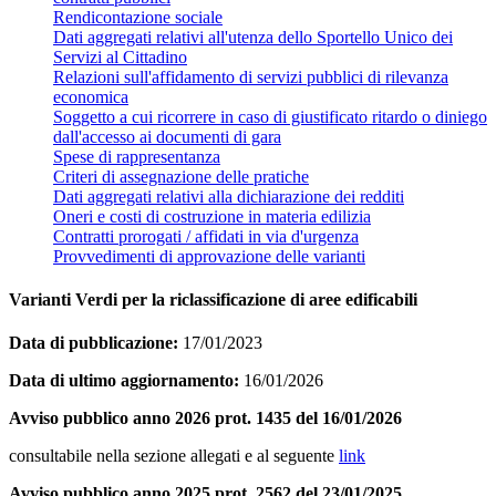
Rendicontazione sociale
Dati aggregati relativi all'utenza dello Sportello Unico dei
Servizi al Cittadino
Relazioni sull'affidamento di servizi pubblici di rilevanza
economica
Soggetto a cui ricorrere in caso di giustificato ritardo o diniego
dall'accesso ai documenti di gara
Spese di rappresentanza
Criteri di assegnazione delle pratiche
Dati aggregati relativi alla dichiarazione dei redditi
Oneri e costi di costruzione in materia edilizia
Contratti prorogati / affidati in via d'urgenza
Provvedimenti di approvazione delle varianti
Varianti Verdi per la riclassificazione di aree edificabili
Data di pubblicazione:
17/01/2023
Data di ultimo aggiornamento:
16/01/2026
Avviso pubblico anno 2026 prot. 1435 del 16/01/2026
consultabile nella sezione allegati e al seguente
link
Avviso pubblico anno 2025 prot. 2562 del 23/01/2025