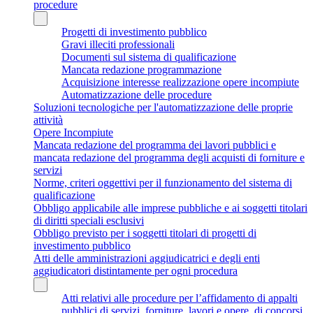
procedure
Progetti di investimento pubblico
Gravi illeciti professionali
Documenti sul sistema di qualificazione
Mancata redazione programmazione
Acquisizione interesse realizzazione opere incompiute
Automatizzazione delle procedure
Soluzioni tecnologiche per l'automatizzazione delle proprie
attività
Opere Incompiute
Mancata redazione del programma dei lavori pubblici e
mancata redazione del programma degli acquisti di forniture e
servizi
Norme, criteri oggettivi per il funzionamento del sistema di
qualificazione
Obbligo applicabile alle imprese pubbliche e ai soggetti titolari
di diritti speciali esclusivi
Obbligo previsto per i soggetti titolari di progetti di
investimento pubblico
Atti delle amministrazioni aggiudicatrici e degli enti
aggiudicatori distintamente per ogni procedura
Atti relativi alle procedure per l’affidamento di appalti
pubblici di servizi, forniture, lavori e opere, di concorsi