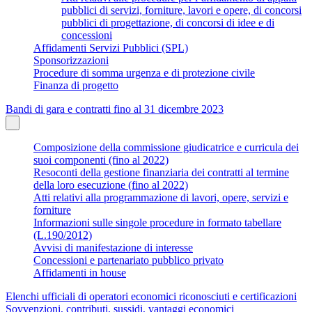
pubblici di servizi, forniture, lavori e opere, di concorsi
pubblici di progettazione, di concorsi di idee e di
concessioni
Affidamenti Servizi Pubblici (SPL)
Sponsorizzazioni
Procedure di somma urgenza e di protezione civile
Finanza di progetto
Bandi di gara e contratti fino al 31 dicembre 2023
Composizione della commissione giudicatrice e curricula dei
suoi componenti (fino al 2022)
Resoconti della gestione finanziaria dei contratti al termine
della loro esecuzione (fino al 2022)
Atti relativi alla programmazione di lavori, opere, servizi e
forniture
Informazioni sulle singole procedure in formato tabellare
(L.190/2012)
Avvisi di manifestazione di interesse
Concessioni e partenariato pubblico privato
Affidamenti in house
Elenchi ufficiali di operatori economici riconosciuti e certificazioni
Sovvenzioni, contributi, sussidi, vantaggi economici