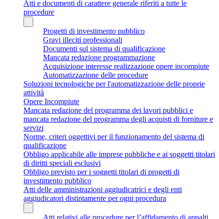
Atti e documenti di carattere generale riferiti a tutte le
procedure
Progetti di investimento pubblico
Gravi illeciti professionali
Documenti sul sistema di qualificazione
Mancata redazione programmazione
Acquisizione interesse realizzazione opere incompiute
Automatizzazione delle procedure
Soluzioni tecnologiche per l'automatizzazione delle proprie
attività
Opere Incompiute
Mancata redazione del programma dei lavori pubblici e
mancata redazione del programma degli acquisti di forniture e
servizi
Norme, criteri oggettivi per il funzionamento del sistema di
qualificazione
Obbligo applicabile alle imprese pubbliche e ai soggetti titolari
di diritti speciali esclusivi
Obbligo previsto per i soggetti titolari di progetti di
investimento pubblico
Atti delle amministrazioni aggiudicatrici e degli enti
aggiudicatori distintamente per ogni procedura
Atti relativi alle procedure per l’affidamento di appalti