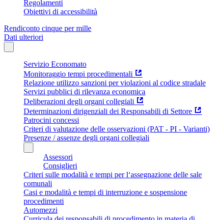
Regolamenti
Obiettivi di accessibilità
Rendiconto cinque per mille
Dati ulteriori
Servizio Economato
Monitoraggio tempi procedimentali
Relazione utilizzo sanzioni per violazioni al codice stradale
Servizi pubblici di rilevanza economica
Deliberazioni degli organi collegiali
Determinazioni dirigenziali dei Responsabili di Settore
Patrocini concessi
Criteri di valutazione delle osservazioni (PAT - PI - Varianti)
Presenze / assenze degli organi collegiali
Assessori
Consiglieri
Criteri sulle modalità e tempi per l‘assegnazione delle sale
comunali
Casi e modalità e tempi di interruzione e sospensione
procedimenti
Automezzi
Curricula dei responsabili di procedimento in materia di