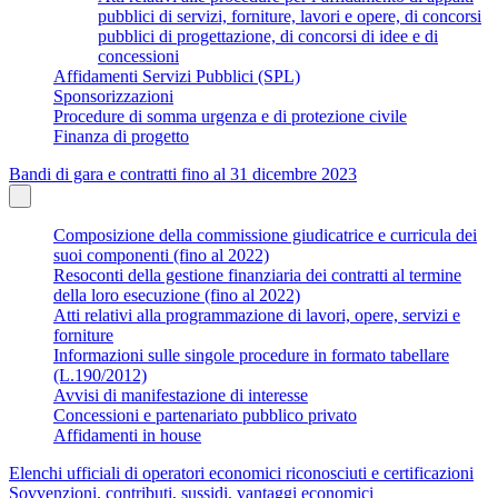
pubblici di servizi, forniture, lavori e opere, di concorsi
pubblici di progettazione, di concorsi di idee e di
concessioni
Affidamenti Servizi Pubblici (SPL)
Sponsorizzazioni
Procedure di somma urgenza e di protezione civile
Finanza di progetto
Bandi di gara e contratti fino al 31 dicembre 2023
Composizione della commissione giudicatrice e curricula dei
suoi componenti (fino al 2022)
Resoconti della gestione finanziaria dei contratti al termine
della loro esecuzione (fino al 2022)
Atti relativi alla programmazione di lavori, opere, servizi e
forniture
Informazioni sulle singole procedure in formato tabellare
(L.190/2012)
Avvisi di manifestazione di interesse
Concessioni e partenariato pubblico privato
Affidamenti in house
Elenchi ufficiali di operatori economici riconosciuti e certificazioni
Sovvenzioni, contributi, sussidi, vantaggi economici