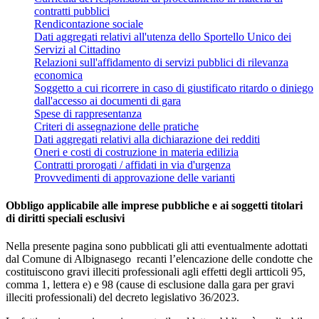
contratti pubblici
Rendicontazione sociale
Dati aggregati relativi all'utenza dello Sportello Unico dei
Servizi al Cittadino
Relazioni sull'affidamento di servizi pubblici di rilevanza
economica
Soggetto a cui ricorrere in caso di giustificato ritardo o diniego
dall'accesso ai documenti di gara
Spese di rappresentanza
Criteri di assegnazione delle pratiche
Dati aggregati relativi alla dichiarazione dei redditi
Oneri e costi di costruzione in materia edilizia
Contratti prorogati / affidati in via d'urgenza
Provvedimenti di approvazione delle varianti
Obbligo applicabile alle imprese pubbliche e ai soggetti titolari
di diritti speciali esclusivi
Nella presente pagina sono pubblicati gli atti eventualmente adottati
dal Comune di Albignasego recanti l’elencazione delle condotte che
costituiscono gravi illeciti professionali agli effetti degli artticoli 95,
comma 1, lettera e) e 98 (cause di esclusione dalla gara per gravi
illeciti professionali) del decreto legislativo 36/2023.