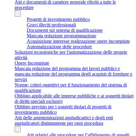
Atti e documenti di carattere generale riferiti a tutte le
procedure
Progetti di investimento pubblico
Gravi illeciti professionali
Documenti sul sistema di qualificazione
Mancata redazione programmazione
Acquisizione interesse realizzazione opere incompiute
Automatizzazione delle procedure
Soluzioni tecnologiche per l'automatizzazione delle proprie
attività
Opere Incompiute
Mancata redazione del programma dei lavori pubblici e
mancata redazione del programma degli acquisti di forniture e
servizi
Norme, criteri oggettivi per il funzionamento del sistema di
qualificazione
Obbligo applicabile alle imprese pubbliche e ai soggetti titolari
di diritti speciali esclusivi
Obbligo previsto per i soggetti titolari di progetti di
investimento pubblico
Atti delle amministrazioni aggiudicatrici e degli enti
aggiudicatori distintamente per ogni procedura
Atti relativi alle procedure per l’affidamento di appalti