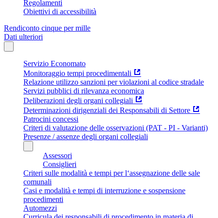
Regolamenti
Obiettivi di accessibilità
Rendiconto cinque per mille
Dati ulteriori
Servizio Economato
Monitoraggio tempi procedimentali
Relazione utilizzo sanzioni per violazioni al codice stradale
Servizi pubblici di rilevanza economica
Deliberazioni degli organi collegiali
Determinazioni dirigenziali dei Responsabili di Settore
Patrocini concessi
Criteri di valutazione delle osservazioni (PAT - PI - Varianti)
Presenze / assenze degli organi collegiali
Assessori
Consiglieri
Criteri sulle modalità e tempi per l‘assegnazione delle sale
comunali
Casi e modalità e tempi di interruzione e sospensione
procedimenti
Automezzi
Curricula dei responsabili di procedimento in materia di