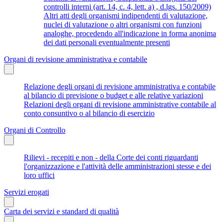
controlli interni (art. 14, c. 4, lett. a) , d.lgs. 150/2009)
Altri atti degli organismi indipendenti di valutazione,
nuclei di valutazione o altri organismi con funzioni
analoghe, procedendo all'indicazione in forma anonima
dei dati personali eventualmente presenti
Organi di revisione amministrativa e contabile
Relazione degli organi di revisione amministrativa e contabile
al bilancio di previsione o budget e alle relative variazioni
Relazioni degli organi di revisione amministrative contabile al
conto consuntivo o al bilancio di esercizio
Organi di Controllo
Rilievi - recepiti e non - della Corte dei conti riguardanti
l'organizzazione e l'attività delle amministrazioni stesse e dei
loro uffici
Servizi erogati
Carta dei servizi e standard di qualità