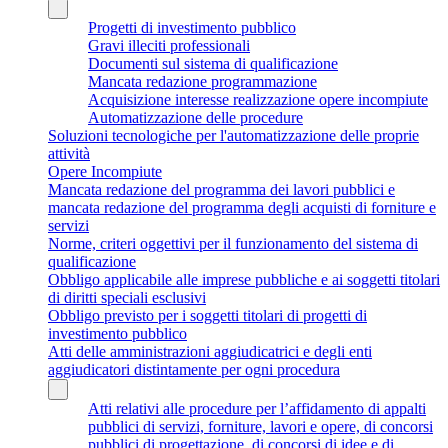
Progetti di investimento pubblico
Gravi illeciti professionali
Documenti sul sistema di qualificazione
Mancata redazione programmazione
Acquisizione interesse realizzazione opere incompiute
Automatizzazione delle procedure
Soluzioni tecnologiche per l'automatizzazione delle proprie
attività
Opere Incompiute
Mancata redazione del programma dei lavori pubblici e
mancata redazione del programma degli acquisti di forniture e
servizi
Norme, criteri oggettivi per il funzionamento del sistema di
qualificazione
Obbligo applicabile alle imprese pubbliche e ai soggetti titolari
di diritti speciali esclusivi
Obbligo previsto per i soggetti titolari di progetti di
investimento pubblico
Atti delle amministrazioni aggiudicatrici e degli enti
aggiudicatori distintamente per ogni procedura
Atti relativi alle procedure per l’affidamento di appalti
pubblici di servizi, forniture, lavori e opere, di concorsi
pubblici di progettazione, di concorsi di idee e di