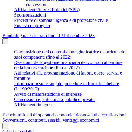
concessioni
Affidamenti Servizi Pubblici (SPL)
Sponsorizzazioni
Procedure di somma urgenza e di protezione civile
Finanza di progetto
Bandi di gara e contratti fino al 31 dicembre 2023
Composizione della commissione giudicatrice e curricula dei
suoi componenti (fino al 2022)
Resoconti della gestione finanziaria dei contratti al termine
della loro esecuzione (fino al 2022)
Atti relativi alla programmazione di lavori, opere, servizi e
forniture
Informazioni sulle singole procedure in formato tabellare
(L.190/2012)
Avvisi di manifestazione di interesse
Concessioni e partenariato pubblico privato
Affidamenti in house
Elenchi ufficiali di operatori economici riconosciuti e certificazioni
Sovvenzioni, contributi, sussidi, vantaggi economici
Criteri e modalità