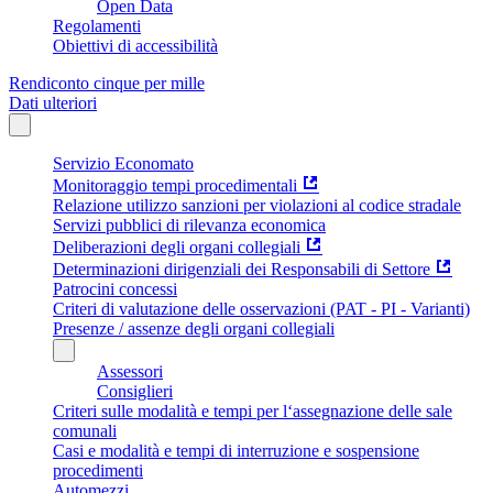
Open Data
Regolamenti
Obiettivi di accessibilità
Rendiconto cinque per mille
Dati ulteriori
Servizio Economato
Monitoraggio tempi procedimentali
Relazione utilizzo sanzioni per violazioni al codice stradale
Servizi pubblici di rilevanza economica
Deliberazioni degli organi collegiali
Determinazioni dirigenziali dei Responsabili di Settore
Patrocini concessi
Criteri di valutazione delle osservazioni (PAT - PI - Varianti)
Presenze / assenze degli organi collegiali
Assessori
Consiglieri
Criteri sulle modalità e tempi per l‘assegnazione delle sale
comunali
Casi e modalità e tempi di interruzione e sospensione
procedimenti
Automezzi