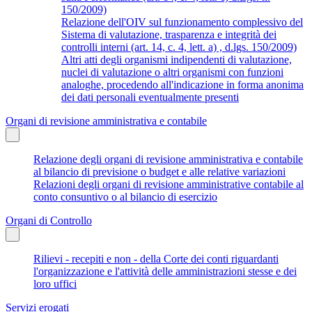
150/2009)
Relazione dell'OIV sul funzionamento complessivo del
Sistema di valutazione, trasparenza e integrità dei
controlli interni (art. 14, c. 4, lett. a) , d.lgs. 150/2009)
Altri atti degli organismi indipendenti di valutazione,
nuclei di valutazione o altri organismi con funzioni
analoghe, procedendo all'indicazione in forma anonima
dei dati personali eventualmente presenti
Organi di revisione amministrativa e contabile
Relazione degli organi di revisione amministrativa e contabile
al bilancio di previsione o budget e alle relative variazioni
Relazioni degli organi di revisione amministrative contabile al
conto consuntivo o al bilancio di esercizio
Organi di Controllo
Rilievi - recepiti e non - della Corte dei conti riguardanti
l'organizzazione e l'attività delle amministrazioni stesse e dei
loro uffici
Servizi erogati