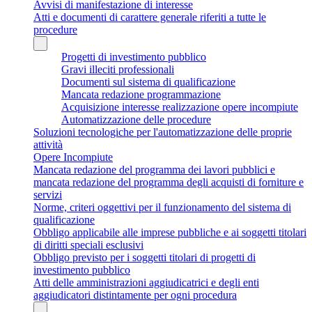
Avvisi di manifestazione di interesse
Atti e documenti di carattere generale riferiti a tutte le
procedure
Progetti di investimento pubblico
Gravi illeciti professionali
Documenti sul sistema di qualificazione
Mancata redazione programmazione
Acquisizione interesse realizzazione opere incompiute
Automatizzazione delle procedure
Soluzioni tecnologiche per l'automatizzazione delle proprie
attività
Opere Incompiute
Mancata redazione del programma dei lavori pubblici e
mancata redazione del programma degli acquisti di forniture e
servizi
Norme, criteri oggettivi per il funzionamento del sistema di
qualificazione
Obbligo applicabile alle imprese pubbliche e ai soggetti titolari
di diritti speciali esclusivi
Obbligo previsto per i soggetti titolari di progetti di
investimento pubblico
Atti delle amministrazioni aggiudicatrici e degli enti
aggiudicatori distintamente per ogni procedura