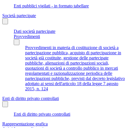
Enti pubblici vigilati - in formato tabellare
Società partecipate
Dati società partecipate
Provvedimenti
Provvedimenti in materia di costituzione di società a
partecipazione pubblica, acquisto di partecipazione in
società già costituite, gestione delle partecipate
pubbliche, alienazioni di partecipazioni sociali,
quotazioni di società a controllo pubblico in mercati
regolamentati e razionalizzazione periodica delle
partecipazioni pubbliche, previsti dal decreto legislativo
adottato ai sensi dell'articolo 18 della legge 7 agosto
2015, n. 124
Enti di diritto privato controllati
Enti di diritto privato controllati
Rappresentazione grafica