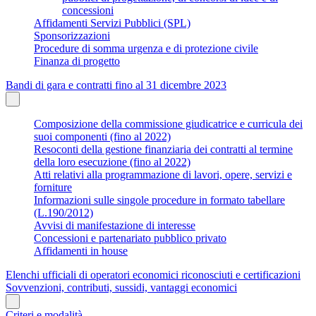
concessioni
Affidamenti Servizi Pubblici (SPL)
Sponsorizzazioni
Procedure di somma urgenza e di protezione civile
Finanza di progetto
Bandi di gara e contratti fino al 31 dicembre 2023
Composizione della commissione giudicatrice e curricula dei
suoi componenti (fino al 2022)
Resoconti della gestione finanziaria dei contratti al termine
della loro esecuzione (fino al 2022)
Atti relativi alla programmazione di lavori, opere, servizi e
forniture
Informazioni sulle singole procedure in formato tabellare
(L.190/2012)
Avvisi di manifestazione di interesse
Concessioni e partenariato pubblico privato
Affidamenti in house
Elenchi ufficiali di operatori economici riconosciuti e certificazioni
Sovvenzioni, contributi, sussidi, vantaggi economici
Criteri e modalità