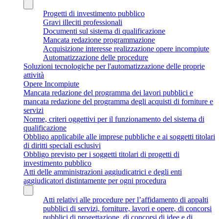
Progetti di investimento pubblico
Gravi illeciti professionali
Documenti sul sistema di qualificazione
Mancata redazione programmazione
Acquisizione interesse realizzazione opere incompiute
Automatizzazione delle procedure
Soluzioni tecnologiche per l'automatizzazione delle proprie
attività
Opere Incompiute
Mancata redazione del programma dei lavori pubblici e
mancata redazione del programma degli acquisti di forniture e
servizi
Norme, criteri oggettivi per il funzionamento del sistema di
qualificazione
Obbligo applicabile alle imprese pubbliche e ai soggetti titolari
di diritti speciali esclusivi
Obbligo previsto per i soggetti titolari di progetti di
investimento pubblico
Atti delle amministrazioni aggiudicatrici e degli enti
aggiudicatori distintamente per ogni procedura
Atti relativi alle procedure per l’affidamento di appalti
pubblici di servizi, forniture, lavori e opere, di concorsi
pubblici di progettazione, di concorsi di idee e di