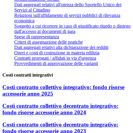
Dati aggregati relativi all'utenza dello Sportello Unico dei
Servizi al Cittadino
Relazioni sull'affidamento di servizi pubblici di rilevanza
economica
Soggetto a cui ricorrere in caso di giustificato ritardo o diniego
dall'accesso ai documenti di gara
Spese di rappresentanza
Criteri di assegnazione delle pratiche
Dati aggregati relativi alla dichiarazione dei redditi
Oneri e costi di costruzione in materia edilizia
Contratti prorogati / affidati in via d'urgenza
Provvedimenti di approvazione delle varianti
Costi contratti integrativi
Costi contratto collettivo integrativo: fondo risorse
accessorie anno 2025
Costi contratto collettivo decentrato integrativo:
fondo risorse accessorie anno 2024
Costi contratto collettivo decentrato integrativo:
fondo risorse accessorie anno 2023