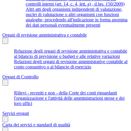
controlli interni (art. 14, c. 4, lett. a) , d.lgs. 150/2009)
Altri atti degli organismi indipendenti di valutazione,
nuclei di valutazione o altri organismi con funzioni
analoghe, procedendo all'indicazione in forma anonima
dei dati personali eventualmente presenti
Organi di revisione amministrativa e contabile
Relazione degli organi di revisione amministrativa e contabile
al bilancio di previsione o budget e alle relative variazioni
Relazioni degli organi di revisione amministrative contabile al
conto consuntivo o al bilancio di esercizio
Organi di Controllo
Rilievi - recepiti e non - della Corte dei conti riguardanti
l'organizzazione e l'attività delle amministrazioni stesse e dei
loro uffici
Servizi erogati
Carta dei servizi e standard di qualità