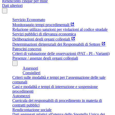
Rendiconto cinque per mille
Dati ulteriori
Servizio Economato
Monitoraggio tempi procedimentali
Relazione utilizzo sanzioni per violazioni al codice stradale
Servizi pubblici di rilevanza economica
Deliberazioni degli organi collegiali
Determinazioni dirigenziali dei Responsabili di Settore
Patrocini concessi
Criteri di valutazione delle osservazioni (PAT - PI - Varianti)
Presenze / assenze degli organi collegiali
Assessori
Consiglieri
Criteri sulle modalità e tempi per l‘assegnazione delle sale
comunali
Casi e modalità e tempi di interruzione e sospensione
procedimenti
Automezzi
Curricula dei responsabili di procedimento in materia di
contratti pubblici
Rendicontazione sociale
Dati aggregati relativi all'utenza dello Sportello Unico dei