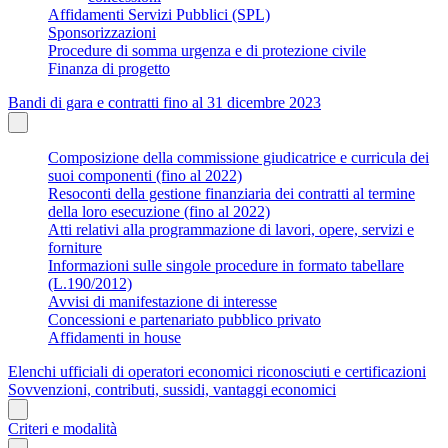
Affidamenti Servizi Pubblici (SPL)
Sponsorizzazioni
Procedure di somma urgenza e di protezione civile
Finanza di progetto
Bandi di gara e contratti fino al 31 dicembre 2023
Composizione della commissione giudicatrice e curricula dei
suoi componenti (fino al 2022)
Resoconti della gestione finanziaria dei contratti al termine
della loro esecuzione (fino al 2022)
Atti relativi alla programmazione di lavori, opere, servizi e
forniture
Informazioni sulle singole procedure in formato tabellare
(L.190/2012)
Avvisi di manifestazione di interesse
Concessioni e partenariato pubblico privato
Affidamenti in house
Elenchi ufficiali di operatori economici riconosciuti e certificazioni
Sovvenzioni, contributi, sussidi, vantaggi economici
Criteri e modalità