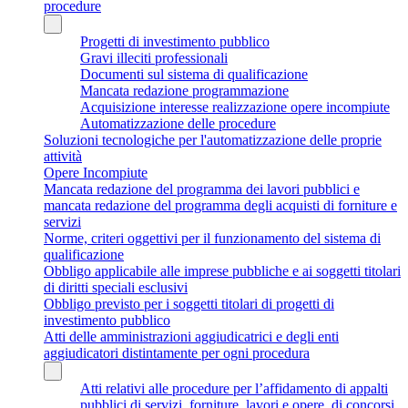
procedure
Progetti di investimento pubblico
Gravi illeciti professionali
Documenti sul sistema di qualificazione
Mancata redazione programmazione
Acquisizione interesse realizzazione opere incompiute
Automatizzazione delle procedure
Soluzioni tecnologiche per l'automatizzazione delle proprie
attività
Opere Incompiute
Mancata redazione del programma dei lavori pubblici e
mancata redazione del programma degli acquisti di forniture e
servizi
Norme, criteri oggettivi per il funzionamento del sistema di
qualificazione
Obbligo applicabile alle imprese pubbliche e ai soggetti titolari
di diritti speciali esclusivi
Obbligo previsto per i soggetti titolari di progetti di
investimento pubblico
Atti delle amministrazioni aggiudicatrici e degli enti
aggiudicatori distintamente per ogni procedura
Atti relativi alle procedure per l’affidamento di appalti
pubblici di servizi, forniture, lavori e opere, di concorsi