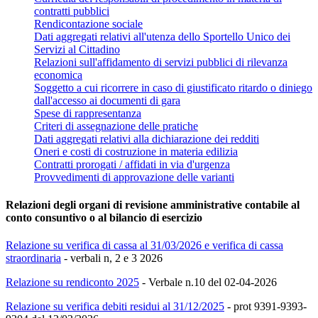
contratti pubblici
Rendicontazione sociale
Dati aggregati relativi all'utenza dello Sportello Unico dei
Servizi al Cittadino
Relazioni sull'affidamento di servizi pubblici di rilevanza
economica
Soggetto a cui ricorrere in caso di giustificato ritardo o diniego
dall'accesso ai documenti di gara
Spese di rappresentanza
Criteri di assegnazione delle pratiche
Dati aggregati relativi alla dichiarazione dei redditi
Oneri e costi di costruzione in materia edilizia
Contratti prorogati / affidati in via d'urgenza
Provvedimenti di approvazione delle varianti
Relazioni degli organi di revisione amministrative contabile al
conto consuntivo o al bilancio di esercizio
Relazione su verifica di cassa al 31/03/2026 e verifica di cassa
straordinaria
- verbali n, 2 e 3 2026
Relazione su rendiconto 2025
- Verbale n.10 del 02-04-2026
Relazione su verifica debiti residui al 31/12/2025
- prot 9391-9393-