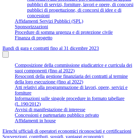
pubblici di servizi, forniture, lavori e opere, di concorsi
pubblici di progettazione, di concorsi di idee e di
concessioni
Affidamenti Servizi Pubblici (SPL)
Sponsorizzazioni
Procedure di somma urgenza e di protezione civile
Finanza di progetto
Bandi di gara e contratti fino al 31 dicembre 2023
Composizione della commissione giudicatrice e curricula dei
suoi componenti (fino al 2022)
Resoconti della gestione finanziaria dei contratti al termine
della loro esecuzione (fino al 2022)
Atti relativi alla programmazione di lavori, opere, servizi e
forniture
Informazioni sulle singole procedure in formato tabellare
(L.190/2012)
Avvisi di manifestazione di interesse
Concessioni e partenariato pubblico privato
Affidamenti in house
Elenchi ufficiali di operatori economici riconosciuti e certificazioni
Sovvenzioni, contributi, sussidi, vantaggi economici