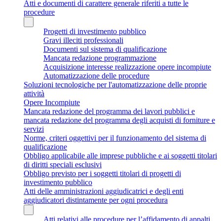
Atti e documenti di carattere generale riferiti a tutte le
procedure
Progetti di investimento pubblico
Gravi illeciti professionali
Documenti sul sistema di qualificazione
Mancata redazione programmazione
Acquisizione interesse realizzazione opere incompiute
Automatizzazione delle procedure
Soluzioni tecnologiche per l'automatizzazione delle proprie
attività
Opere Incompiute
Mancata redazione del programma dei lavori pubblici e
mancata redazione del programma degli acquisti di forniture e
servizi
Norme, criteri oggettivi per il funzionamento del sistema di
qualificazione
Obbligo applicabile alle imprese pubbliche e ai soggetti titolari
di diritti speciali esclusivi
Obbligo previsto per i soggetti titolari di progetti di
investimento pubblico
Atti delle amministrazioni aggiudicatrici e degli enti
aggiudicatori distintamente per ogni procedura
Atti relativi alle procedure per l’affidamento di appalti