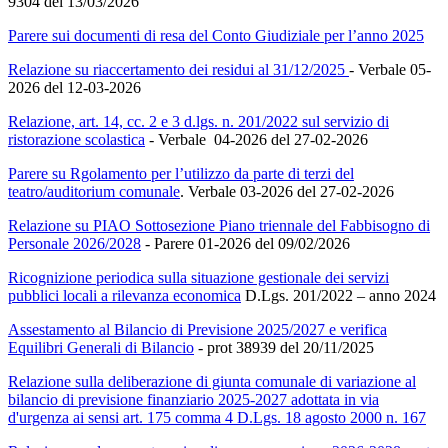
9304 del 13/03/2026
Parere sui documenti di resa del Conto Giudiziale per l’anno 2025
Relazione su riaccertamento dei residui al 31/12/2025
- Verbale 05-
2026 del 12-03-2026
Relazione, art. 14, cc. 2 e 3 d.lgs. n. 201/2022 sul servizio di
ristorazione scolastica
- Verbale 04-2026 del 27-02-2026
Parere su Rgolamento per l’utilizzo da parte di terzi del
teatro/auditorium comunale
. Verbale 03-2026 del 27-02-2026
Relazione su PIAO Sottosezione Piano triennale del Fabbisogno di
Personale 2026/2028
- Parere 01-2026 del 09/02/2026
Ricognizione periodica sulla situazione gestionale dei servizi
pubblici locali a rilevanza economica
D.Lgs. 201/2022 – anno 2024
Assestamento al Bilancio di Previsione 2025/2027 e verifica
Equilibri Generali di Bilancio
- prot 38939 del 20/11/2025
Relazione sulla deliberazione di giunta comunale di variazione al
bilancio di previsione finanziario 2025-2027 adottata in via
d'urgenza ai sensi art. 175 comma 4 D.Lgs. 18 agosto 2000 n. 167