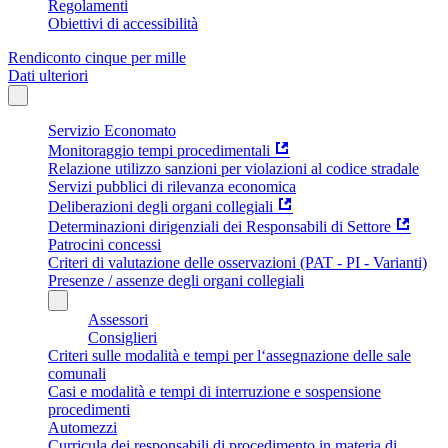
Regolamenti
Obiettivi di accessibilità
Rendiconto cinque per mille
Dati ulteriori
Servizio Economato
Monitoraggio tempi procedimentali
Relazione utilizzo sanzioni per violazioni al codice stradale
Servizi pubblici di rilevanza economica
Deliberazioni degli organi collegiali
Determinazioni dirigenziali dei Responsabili di Settore
Patrocini concessi
Criteri di valutazione delle osservazioni (PAT - PI - Varianti)
Presenze / assenze degli organi collegiali
Assessori
Consiglieri
Criteri sulle modalità e tempi per l‘assegnazione delle sale
comunali
Casi e modalità e tempi di interruzione e sospensione
procedimenti
Automezzi
Curricula dei responsabili di procedimento in materia di