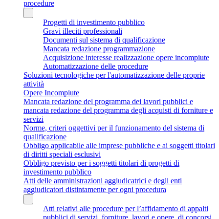
procedure
Progetti di investimento pubblico
Gravi illeciti professionali
Documenti sul sistema di qualificazione
Mancata redazione programmazione
Acquisizione interesse realizzazione opere incompiute
Automatizzazione delle procedure
Soluzioni tecnologiche per l'automatizzazione delle proprie
attività
Opere Incompiute
Mancata redazione del programma dei lavori pubblici e
mancata redazione del programma degli acquisti di forniture e
servizi
Norme, criteri oggettivi per il funzionamento del sistema di
qualificazione
Obbligo applicabile alle imprese pubbliche e ai soggetti titolari
di diritti speciali esclusivi
Obbligo previsto per i soggetti titolari di progetti di
investimento pubblico
Atti delle amministrazioni aggiudicatrici e degli enti
aggiudicatori distintamente per ogni procedura
Atti relativi alle procedure per l’affidamento di appalti
pubblici di servizi, forniture, lavori e opere, di concorsi