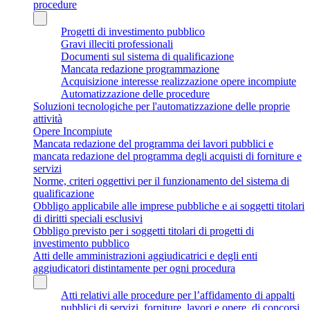
procedure
Progetti di investimento pubblico
Gravi illeciti professionali
Documenti sul sistema di qualificazione
Mancata redazione programmazione
Acquisizione interesse realizzazione opere incompiute
Automatizzazione delle procedure
Soluzioni tecnologiche per l'automatizzazione delle proprie
attività
Opere Incompiute
Mancata redazione del programma dei lavori pubblici e
mancata redazione del programma degli acquisti di forniture e
servizi
Norme, criteri oggettivi per il funzionamento del sistema di
qualificazione
Obbligo applicabile alle imprese pubbliche e ai soggetti titolari
di diritti speciali esclusivi
Obbligo previsto per i soggetti titolari di progetti di
investimento pubblico
Atti delle amministrazioni aggiudicatrici e degli enti
aggiudicatori distintamente per ogni procedura
Atti relativi alle procedure per l’affidamento di appalti
pubblici di servizi, forniture, lavori e opere, di concorsi