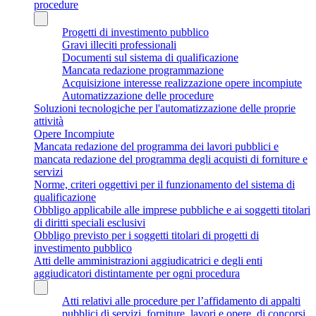
procedure
Progetti di investimento pubblico
Gravi illeciti professionali
Documenti sul sistema di qualificazione
Mancata redazione programmazione
Acquisizione interesse realizzazione opere incompiute
Automatizzazione delle procedure
Soluzioni tecnologiche per l'automatizzazione delle proprie
attività
Opere Incompiute
Mancata redazione del programma dei lavori pubblici e
mancata redazione del programma degli acquisti di forniture e
servizi
Norme, criteri oggettivi per il funzionamento del sistema di
qualificazione
Obbligo applicabile alle imprese pubbliche e ai soggetti titolari
di diritti speciali esclusivi
Obbligo previsto per i soggetti titolari di progetti di
investimento pubblico
Atti delle amministrazioni aggiudicatrici e degli enti
aggiudicatori distintamente per ogni procedura
Atti relativi alle procedure per l’affidamento di appalti
pubblici di servizi, forniture, lavori e opere, di concorsi