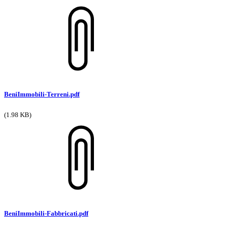
BeniImmobili-Terreni.pdf
(1.98 KB)
BeniImmobili-Fabbricati.pdf