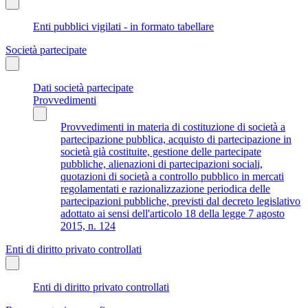
Enti pubblici vigilati - in formato tabellare
Società partecipate
Dati società partecipate
Provvedimenti
Provvedimenti in materia di costituzione di società a
partecipazione pubblica, acquisto di partecipazione in
società già costituite, gestione delle partecipate
pubbliche, alienazioni di partecipazioni sociali,
quotazioni di società a controllo pubblico in mercati
regolamentati e razionalizzazione periodica delle
partecipazioni pubbliche, previsti dal decreto legislativo
adottato ai sensi dell'articolo 18 della legge 7 agosto
2015, n. 124
Enti di diritto privato controllati
Enti di diritto privato controllati