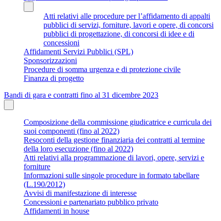
Atti relativi alle procedure per l’affidamento di appalti
pubblici di servizi, forniture, lavori e opere, di concorsi
pubblici di progettazione, di concorsi di idee e di
concessioni
Affidamenti Servizi Pubblici (SPL)
Sponsorizzazioni
Procedure di somma urgenza e di protezione civile
Finanza di progetto
Bandi di gara e contratti fino al 31 dicembre 2023
Composizione della commissione giudicatrice e curricula dei
suoi componenti (fino al 2022)
Resoconti della gestione finanziaria dei contratti al termine
della loro esecuzione (fino al 2022)
Atti relativi alla programmazione di lavori, opere, servizi e
forniture
Informazioni sulle singole procedure in formato tabellare
(L.190/2012)
Avvisi di manifestazione di interesse
Concessioni e partenariato pubblico privato
Affidamenti in house