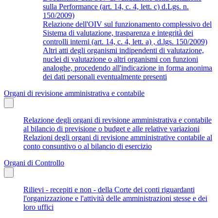
sulla Performance (art. 14, c. 4, lett. c) d.Lgs. n.
150/2009)
Relazione dell'OIV sul funzionamento complessivo del
Sistema di valutazione, trasparenza e integrità dei
controlli interni (art. 14, c. 4, lett. a) , d.lgs. 150/2009)
Altri atti degli organismi indipendenti di valutazione,
nuclei di valutazione o altri organismi con funzioni
analoghe, procedendo all'indicazione in forma anonima
dei dati personali eventualmente presenti
Organi di revisione amministrativa e contabile
Relazione degli organi di revisione amministrativa e contabile
al bilancio di previsione o budget e alle relative variazioni
Relazioni degli organi di revisione amministrative contabile al
conto consuntivo o al bilancio di esercizio
Organi di Controllo
Rilievi - recepiti e non - della Corte dei conti riguardanti
l'organizzazione e l'attività delle amministrazioni stesse e dei
loro uffici