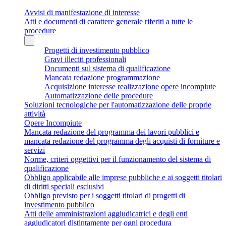
Avvisi di manifestazione di interesse
Atti e documenti di carattere generale riferiti a tutte le
procedure
Progetti di investimento pubblico
Gravi illeciti professionali
Documenti sul sistema di qualificazione
Mancata redazione programmazione
Acquisizione interesse realizzazione opere incompiute
Automatizzazione delle procedure
Soluzioni tecnologiche per l'automatizzazione delle proprie
attività
Opere Incompiute
Mancata redazione del programma dei lavori pubblici e
mancata redazione del programma degli acquisti di forniture e
servizi
Norme, criteri oggettivi per il funzionamento del sistema di
qualificazione
Obbligo applicabile alle imprese pubbliche e ai soggetti titolari
di diritti speciali esclusivi
Obbligo previsto per i soggetti titolari di progetti di
investimento pubblico
Atti delle amministrazioni aggiudicatrici e degli enti
aggiudicatori distintamente per ogni procedura